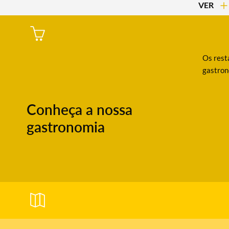
VER
Os resta
gastron
Conheça a nossa
gastronomia
Termo de Pesquisa
Categorias gerais