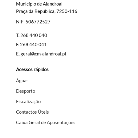
Município de Alandroal
Praça da República, 7250-116
NIF: 506772527
T.
268 440 040
F.
268 440 041
E.
geral@cm-alandroal.pt
Acessos rápidos
Águas
Desporto
Fiscalização
Contactos Úteis
Caixa Geral de Aposentações