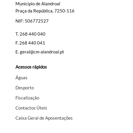
Município de Alandroal
Praça da República, 7250-116
NIF: 506772527
T.
268 440 040
F.
268 440 041
E.
geral@cm-alandroal.pt
Acessos rápidos
Águas
Desporto
Fiscalização
Contactos Úteis
Caixa Geral de Aposentações