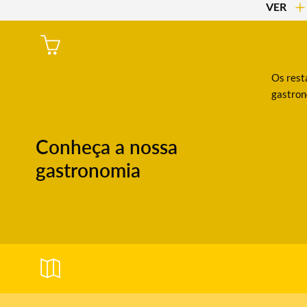
VER
Os resta
gastron
Conheça a nossa
gastronomia
Termo de Pesquisa
Categorias gerais