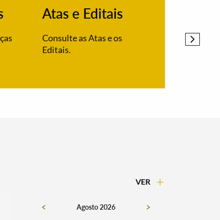
s
Atas e Editais
PDM
nças
Consulte as Atas e os
Alteração
Editais.
Alandroal
VER
Agosto 2026