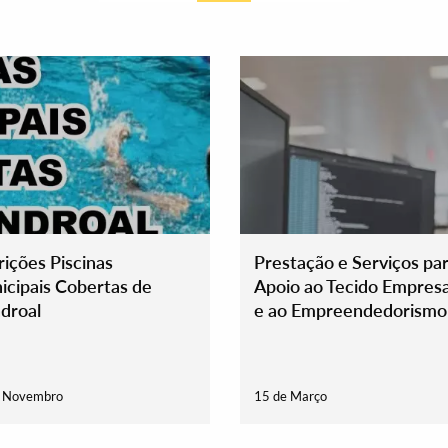
rições Piscinas
Prestação e Serviços pa
cipais Cobertas de
Apoio ao Tecido Empresa
droal
e ao Empreendedorismo 
de abril
e Novembro
15 de Março