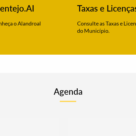
entejo.AI
Taxas e Licença
heça o Alandroal
Consulte as Taxas e Lice
do Município.
Agenda