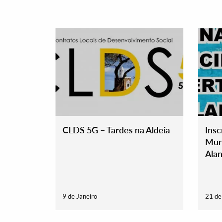
CLDS 5G – Tardes na Aldeia
Insc
Muni
Termo de Pesquisa
Alan
9 de Janeiro
21 d
Categorias gerais