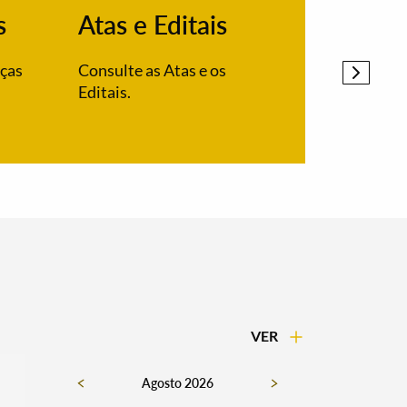
s
Atas e Editais
PDM
nças
Consulte as Atas e os
Alteração
Editais.
Alandroal
VER
Agosto 2026