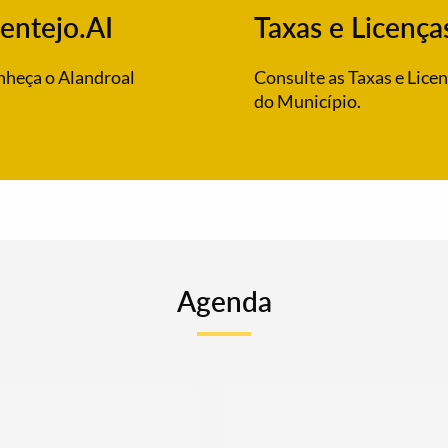
entejo.AI
Taxas e Licença
heça o Alandroal
Consulte as Taxas e Lice
do Município.
Agenda