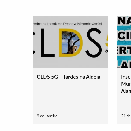
CLDS 5G – Tardes na Aldeia
Insc
Muni
Termo de Pesquisa
Alan
9 de Janeiro
21 d
Categorias gerais