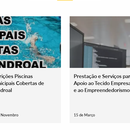
rições Piscinas
Prestação e Serviços pa
cipais Cobertas de
Apoio ao Tecido Empresa
droal
e ao Empreendedorismo 
de abril
e Novembro
15 de Março