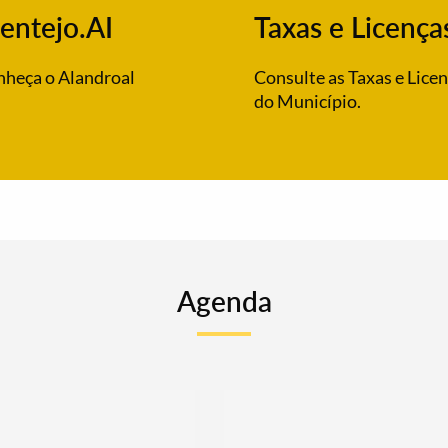
entejo.AI
Taxas e Licença
heça o Alandroal
Consulte as Taxas e Lice
do Município.
Agenda