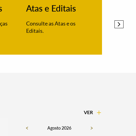
s
Atas e Editais
PDM
nças
Consulte as Atas e os
Alteração
Editais.
Alandroal
VER
Agosto 2026