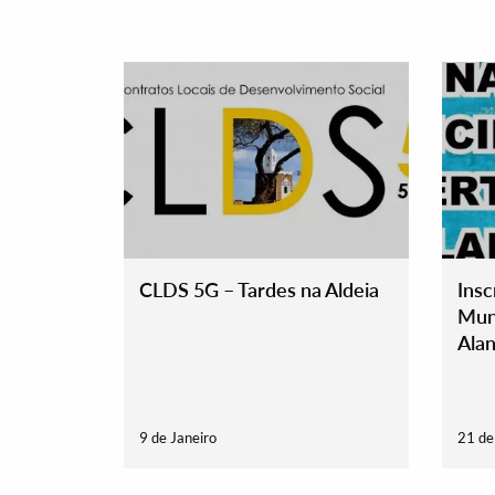
CLDS 5G – Tardes na Aldeia
Insc
Muni
Termo de Pesquisa
Alan
9 de Janeiro
21 d
Categorias gerais