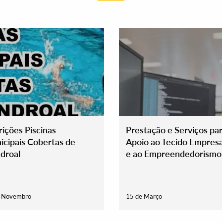
rições Piscinas
Prestação e Serviços pa
cipais Cobertas de
Apoio ao Tecido Empresa
droal
e ao Empreendedorismo 
de abril
e Novembro
15 de Março