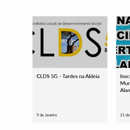
CLDS 5G – Tardes na Aldeia
Insc
Muni
Termo de Pesquisa
Alan
9 de Janeiro
21 d
Categorias gerais