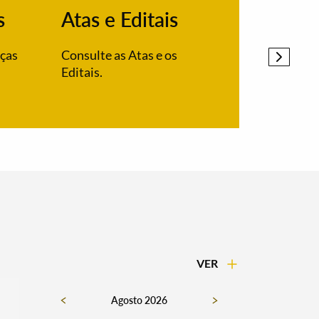
s
Atas e Editais
PDM
nças
Consulte as Atas e os
Alteração
Editais.
Alandroal
VER
Agosto 2026