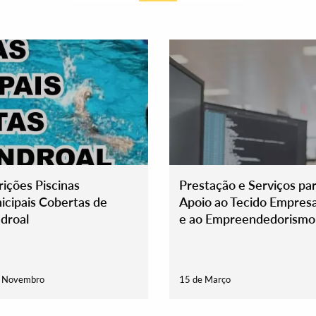
rições Piscinas
Prestação e Serviços pa
cipais Cobertas de
Apoio ao Tecido Empresa
droal
e ao Empreendedorismo 
de abril
e Novembro
15 de Março