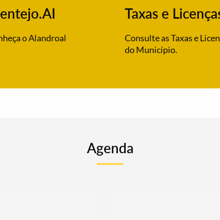
entejo.AI
Taxas e Licença
heça o Alandroal
Consulte as Taxas e Lice
do Município.
Agenda