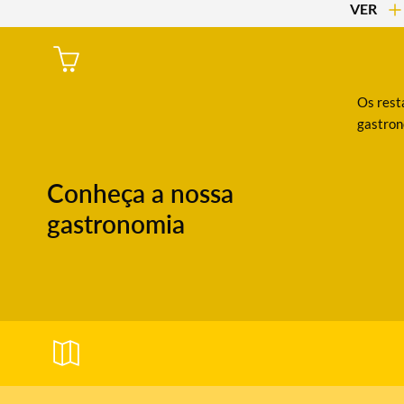
VER
Os resta
gastron
Conheça a nossa
gastronomia
Termo de Pesquisa
Categorias gerais