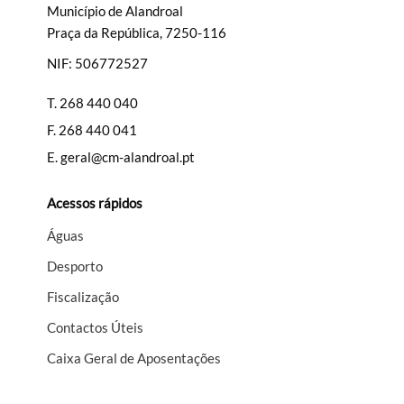
Município de Alandroal
Praça da República, 7250-116
NIF: 506772527
T.
268 440 040
F.
268 440 041
E.
geral@cm-alandroal.pt
Acessos rápidos
Águas
Desporto
Fiscalização
Contactos Úteis
Caixa Geral de Aposentações